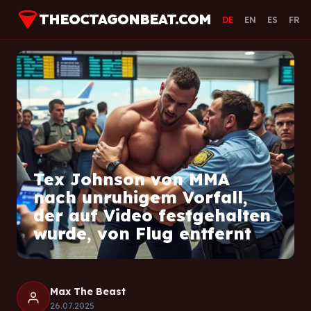
THEOCTAGONBEAT.COM
DE
EN
ES
FR
Tex Johnson von MMA
nach unruhigem Vorfall,
der auf Video festgehalten
wurde, von Flug entfernt
Max The Beast
26.07.2025