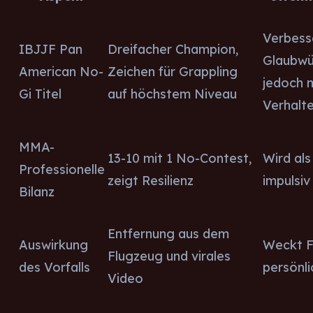
Verbess
IBJJF Pan
Dreifacher Champion,
Glaubwür
American No-
Zeichen für Grappling
jedoch 
Gi Titel
auf höchstem Niveau
Verhalt
MMA-
13-10 mit 1 No-Contest,
Wird als
Professionelle
zeigt Resilienz
impulsi
Bilanz
Entfernung aus dem
Auswirkung
Weckt F
Flugzeug und virales
des Vorfalls
persönli
Video