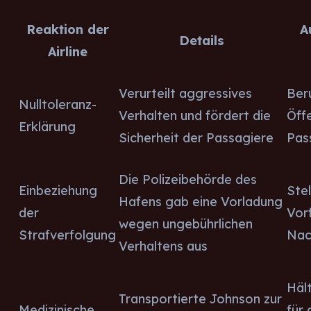
Reaktion der
A
Details
Airline
Verurteilt aggressives
Ber
Nulltoleranz-
Verhalten und fördert die
Öff
Erklärung
Sicherheit der Passagiere
Pas
Die Polizeibehörde des
Einbeziehung
Ste
Hafens gab eine Vorladung
der
Vorf
wegen ungebührlichen
Strafverfolgung
Nac
Verhaltens aus
Hält
Transportierte Johnson zur
Medizinische
für