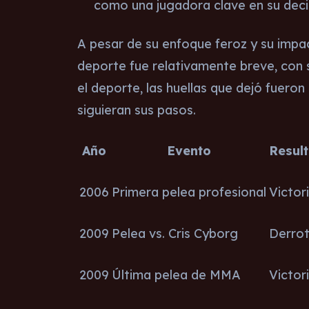
como una jugadora clave en su decis
A pesar de su enfoque feroz y su impa
deporte fue relativamente breve, con 
el deporte, las huellas que dejó fueron
siguieran sus pasos.
Año
Evento
Resul
2006
Primera pelea profesional
Victor
2009
Pelea vs. Cris Cyborg
Derro
2009
Última pelea de MMA
Victor