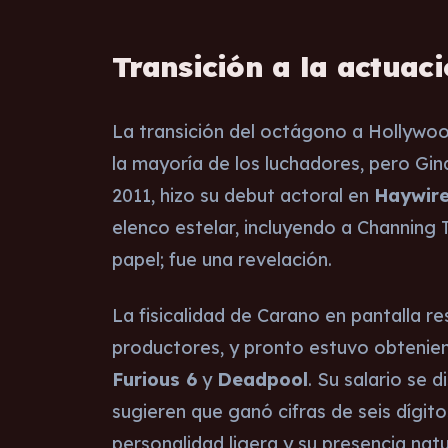
Transición a la actuac
La transición del octágono a Hollywo
la mayoría de los luchadores, pero Gin
2011, hizo su debut actoral en
Haywir
elenco estelar, incluyendo a Channing 
papel; fue una revelación.
La fisicalidad de Carano en pantalla 
productores, y pronto estuvo obtenien
Furious 6
y
Deadpool
. Su salario se
sugieren que ganó cifras de seis dígit
personalidad ligera y su presencia natur