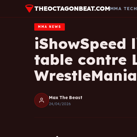
THEOCTAGONBEAT.COM
MMA TEC
MMA NEWS
iShowSpeed li
table contre 
WrestleMania
Max The Beast
24/04/2026