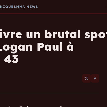
HNIQUES
MMA NEWS
vre un brutal spo
Logan Paul à
 43